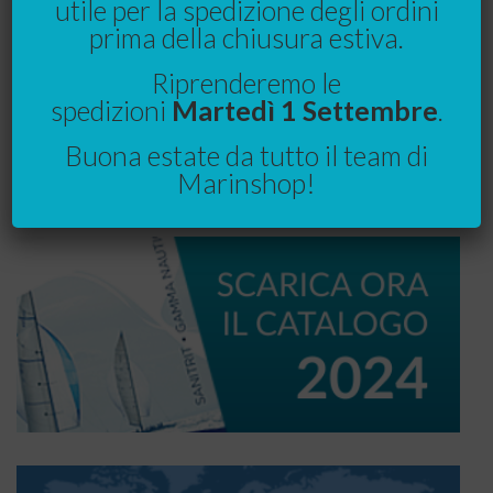
utile per la spedizione degli ordini
Affidabilita e qualita garantite
prima della chiusura estiva.
Riprenderemo le
spedizioni
Martedì 1 Settembre
.
Leggi tutto
Buona estate da tutto il team di
Marinshop!