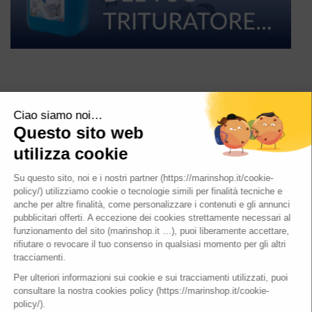
SFA Italia S.p.A.
Via XXV Aprile 15, 20097 San Donato Milanese (MI) –
Tel. 02-30559420 | P.IVA: IT04917050157
CREDITS
PRIVACY POLICY
COOKIE POLICY