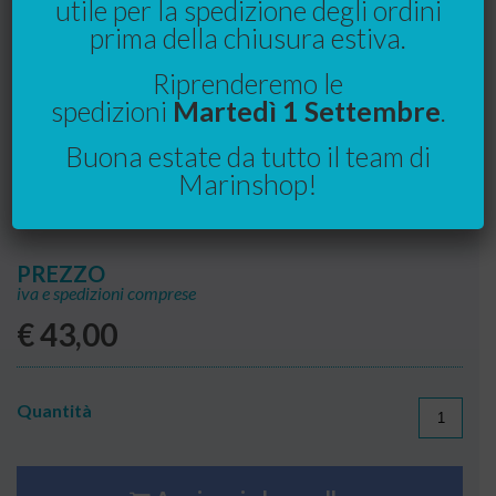
utile per la spedizione degli ordini
prima della chiusura estiva.
Riprenderemo le
spedizioni
Martedì 1 Settembre
.
Buona estate da tutto il team di
Marinshop!
PREZZO
iva e spedizioni comprese
€
43,00
Quantità