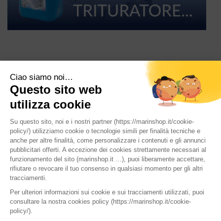
SFA Italia S.p.A.
Via XXV Aprile 15, 20097 San Donato Milanese (MI) –
Tel. 02-30559420 | P.IVA: IT04917050157
CREDITS
PRIVACY POLICY
COOKIE POLICY