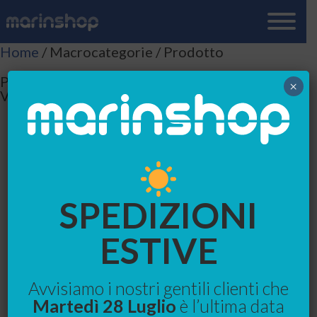
Home
/ Macrocategorie / Prodotto
Prodotto
×
Visualizzazione di 13 risultati
SPEDIZIONI
ESTIVE
Avvisiamo i nostri gentili clienti che
Martedì 28 Luglio
è l’ultima data